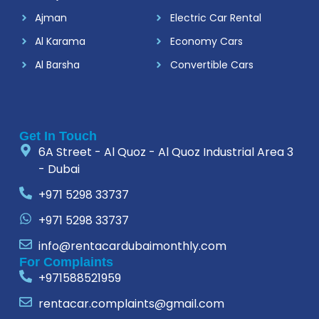
Ajman
Electric Car Rental
Al Karama
Economy Cars
Al Barsha
Convertible Cars
Get In Touch
6A Street - Al Quoz - Al Quoz Industrial Area 3
- Dubai
+971 5298 33737
+971 5298 33737
info@rentacardubaimonthly.com
For Complaints
+971588521959
rentacar.complaints@gmail.com