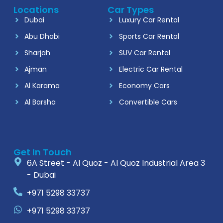
Locations
Car Types
Dubai
Luxury Car Rental
Abu Dhabi
Sports Car Rental
Sharjah
SUV Car Rental
Ajman
Electric Car Rental
Al Karama
Economy Cars
Al Barsha
Convertible Cars
Get In Touch
6A Street - Al Quoz - Al Quoz Industrial Area 3
- Dubai
+971 5298 33737
+971 5298 33737